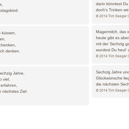
darin könntest Du
e,
doch's Trinken wi
stagskind.
Magermilch, das w
h küssen,
heute gibt es aber
en,
mit der Sechzig g
schenken,
wurdest Du heut' 
ich denken.
Sechzig Jahre und 
echzig Jahre,
Glückwünsche lieg
 viel,
die nächsten Sec
 erfahren,
n nächstes Ziel.