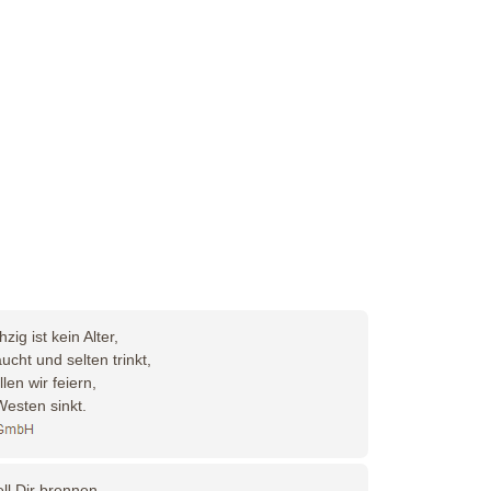
ig ist kein Alter,
cht und selten trinkt,
len wir feiern,
Westen sinkt.
ll Dir brennen,