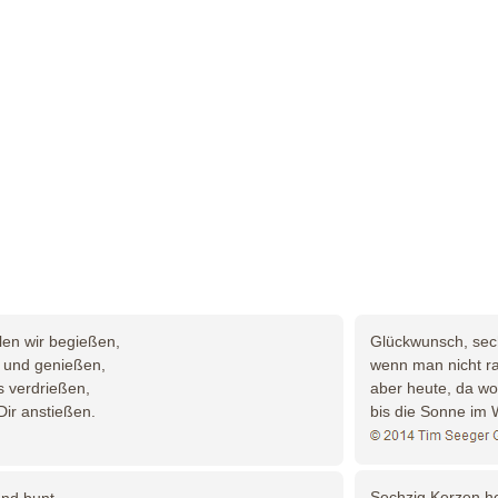
Glückwunsch, sechz
len wir begießen,
wenn man nicht rau
und genießen,
aber heute, da wol
s verdrießen,
bis die Sonne im 
Dir anstießen.
Sechzig Kerzen he
und bunt,