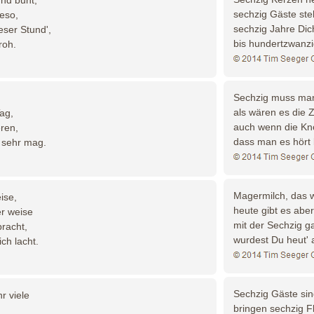
sechzig Gäste ste
ieso,
sechzig Jahre Dic
eser Stund',
bis hundertzwanzig
roh.
Sechzig muss man
als wären es die 
ag,
auch wenn die Kno
eren,
dass man es hört 
h sehr mag.
Magermilch, das w
ise,
heute gibt es aber
er weise
mit der Sechzig g
bracht,
wurdest Du heut' 
ich lacht.
Sechzig Gäste sin
r viele
bringen sechzig F