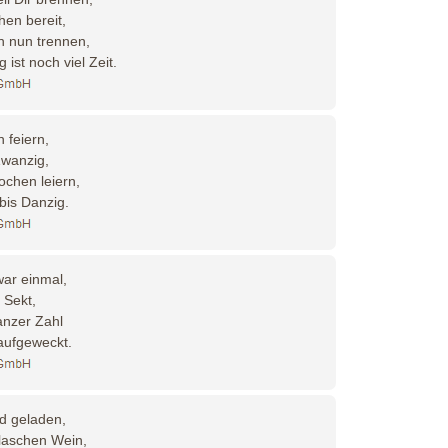
hen bereit,
h nun trennen,
 ist noch viel Zeit.
 feiern,
Zwanzig,
chen leiern,
bis Danzig.
ar einmal,
 Sekt,
anzer Zahl
aufgeweckt.
d geladen,
laschen Wein,